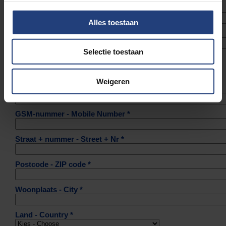
Voornaam - First Name *
Alles toestaan
Familienaam - Last Name *
Selectie toestaan
Geboortedatum - Birthdate *
Weigeren
E-mailadres - Mail *
GSM-nummer - Mobile Number *
Straat + nummer - Street + Nr *
Postcode - ZIP code *
Woonplaats - City *
Land - Country *