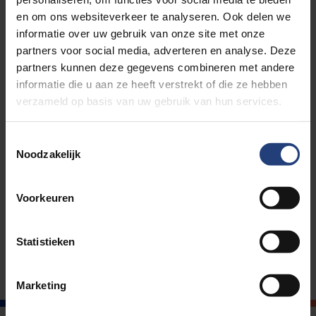
en om ons websiteverkeer te analyseren. Ook delen we
partner
informatie over uw gebruik van onze site met onze
Discounts in the VUB Gadgetshop
partners voor social media, adverteren en analyse. Deze
The icing on the cake? The Digital Alumni Pass is completely
partners kunnen deze gegevens combineren met andere
free. So you pay nothing for your Alumni membership, you
informatie die u aan ze heeft verstrekt of die ze hebben
only gain.
verzameld op basis van uw gebruik van hun services.
This is our way of making you feel that you are important to
Toestemmingsselectie
us. You graduated from the VUB and are therefore the
Noodzakelijk
flagship of our programs and values. It goes without saying
that we would like to stay in touch with you.
Voorkeuren
So quickly fill out the form below and claim those
benefits and discounts to which you are entitled as an
Statistieken
alumni.
Marketing