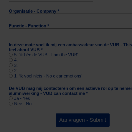
Organisatie - Company *
Functie - Function *
In deze mate voel ik mij een ambassadeur van de VUB - This
feel about VUB *
5. ‘ik bén de VUB - I am the VUB’
4.
3.
2.
1. ‘ik voel niets - No clear emotions’
De VUB mag mij contacteren om een actieve rol op te nemen
alumniwerking - VUB can contact me *
Ja - Yes
Nee - No
Aanvragen - Submit