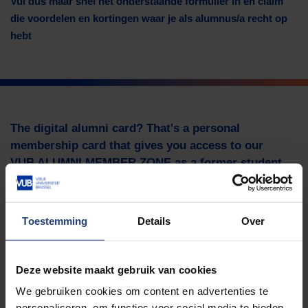
Vul dus maar snel het onderstaande formulier in en claim
die voordelen en kortingen waar je als alumnus/a recht op
hebt
The digital alumni card? That's a personal
membership card that gives you access to our
VUB ALUMNI MEMBER ZONE as a former student.
And believe us ... being a member pays off! We pamper you
with
Toestemming
Details
Over
Campus benefits: Resto meals at student rates, 50%
discount on a Basic Fit annual subscription, discounted
Deze website maakt gebruik van cookies
use of the pool and our other VUB infrastructure
Online benefits on sustainable products and offers
We gebruiken cookies om content en advertenties te
personaliseren, om functies voor social media te bieden
(such as smartphones and tablets) from external