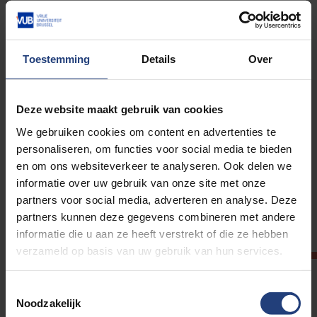
Verruim je blik op de wereld, creëer meer impact.
#DeWereldHeeftJeNodig
Toestemming
Details
Over
Subscribe to VUB's mailing list
Deze website maakt gebruik van cookies
From new discoveries to fresh ideas: follow VUB and its
We gebruiken cookies om content en advertenties te
scientists up close. You’ll receive science news and
personaliseren, om functies voor social media te bieden
invitations to public activities organized by our researchers.
en om ons websiteverkeer te analyseren. Ook delen we
informatie over uw gebruik van onze site met onze
partners voor social media, adverteren en analyse. Deze
Broaden your horizons, create more impact.
partners kunnen deze gegevens combineren met andere
#TheWoldNeedsYou
informatie die u aan ze heeft verstrekt of die ze hebben
verzameld op basis van uw gebruik van hun services.
Voornaam/First name *
Toestemmingsselectie
Noodzakelijk